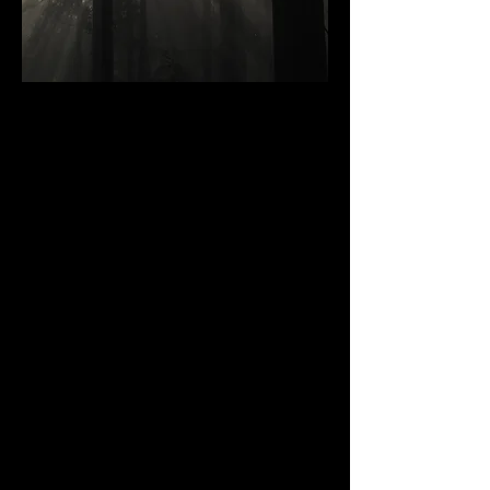
森上 倍名
Masuna Morikami
1963年 静岡県浜松市生まれ。
1989年 35ミリ一眼レフカメラを購入。
数年後より中判カメラでの風景写真撮影
を活動の中心とする。
2001年 愛知県の最高峰である茶臼山と
その周辺をホームグランドに撮影を開
始。同時期に『風景写真』誌上フォトコ
ンテストに応募を始める。
2005年 自然奏フォトアカデミーに入
会。
2010年 『風景写真』フォトコンテスト
2010年度グランプリ受賞。